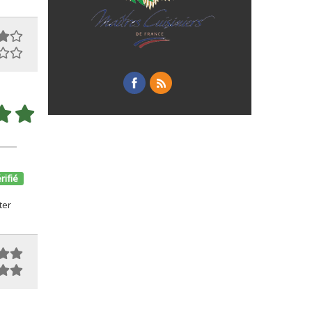
rifié
ter