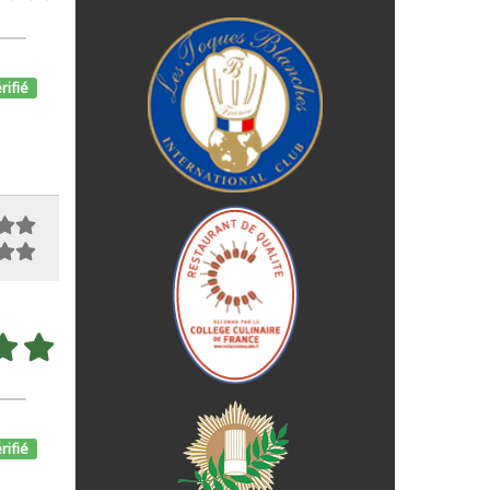
rifié
rifié