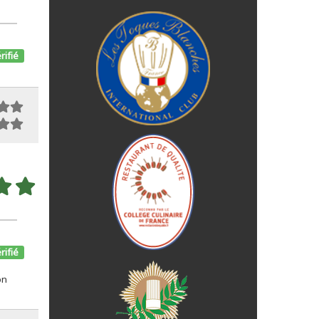
rifié
rifié
on