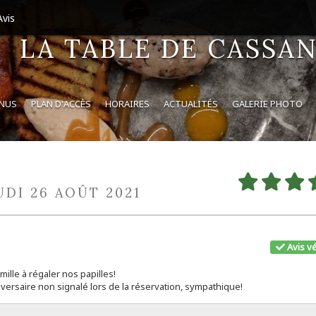
vis
LA TABLE DE CASSA
ENUS
PLAN D'ACCÈS
HORAIRES
ACTUALITÉS
GALERIE PHOTO
UDI 26 AOÛT 2021
Avis vé
ille à régaler nos papilles!
niversaire non signalé lors de la réservation, sympathique!