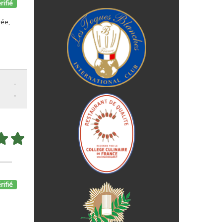
rifié
rée,
-
-
rifié