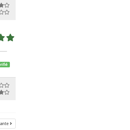
rifié
vante